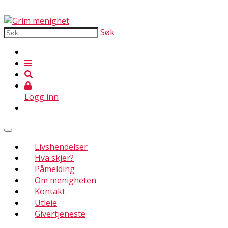
Søk
Logg inn
Livshendelser
Hva skjer?
Påmelding
Om menigheten
Kontakt
Utleie
Givertjeneste