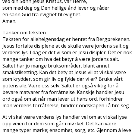
ved din Sønn Jesus Kristus, vår Herre,
som med deg og Den hellige ånd lever og råder,
én sann Gud fra evighet til evighet.
Amen.
Tanker om teksten
Teksten for allehelgensdag er hentet fra Bergprekenen.
Jesus fortalte disiplene at de skulle være jordens salt og
verdens lys. I dag er det vi som er Jesu disipler. Det er nok
mange tanker om hva det betyr å være jordens salt.
Saltet har jo mange bruksområder, blant annet
smakstilsetting. Kan det bety at Jesus vil at vi skal være
som krydder, som gir liv og fylde der vi er? Bruke vårt
potensiale. Være oss selv. Saltet er også viktig for å
bevare matvarer fra forråtnelse. Kanskje handler Jesu
ord også om at når man lever ut hans ord, forhindrer
man verdens forråtnelse, hindrer ondskapen i å bre seg.
At vi skal være verdens lys handler vel om at vi skal lyse
opp veien for dem som går i mørket. Det kan være
mange typer mørke; ensomhet, sorg, etc. Gjennom å leve