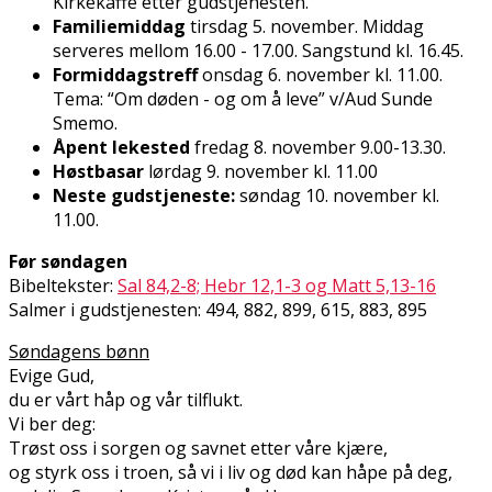
Kirkekaffe etter gudstjenesten.
Familiemiddag
tirsdag 5. november. Middag
serveres mellom 16.00 - 17.00. Sangstund kl. 16.45.
Formiddagstreff
onsdag 6. november kl. 11.00.
Tema: “Om døden - og om å leve” v/Aud Sunde
Smemo.
Åpent lekested
fredag 8. november 9.00-13.30.
Høstbasar
lørdag 9. november kl. 11.00
Neste gudstjeneste:
søndag 10. november kl.
11.00.
Før søndagen
Bibeltekster:
Sal 84,2-8; Hebr 12,1-3 og Matt 5,13-16
Salmer i gudstjenesten: 494, 882, 899, 615, 883, 895
Søndagens bønn
Evige Gud,
du er vårt håp og vår tilflukt.
Vi ber deg:
Trøst oss i sorgen og savnet etter våre kjære,
og styrk oss i troen, så vi i liv og død kan håpe på deg,