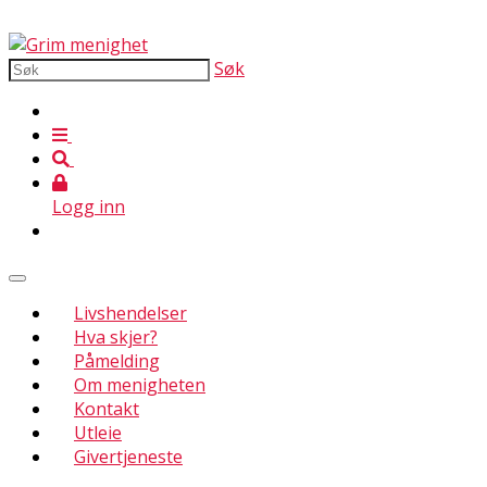
Søk
Logg inn
Livshendelser
Hva skjer?
Påmelding
Om menigheten
Kontakt
Utleie
Givertjeneste