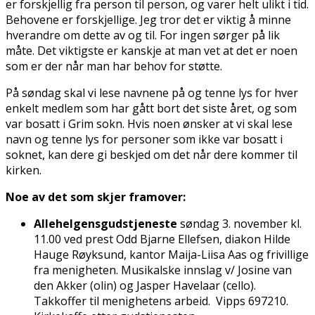
er forskjellig fra person til person, og varer helt ulikt i tid.
Behovene er forskjellige. Jeg tror det er viktig å minne
hverandre om dette av og til. For ingen sørger på lik
måte. Det viktigste er kanskje at man vet at det er noen
som er der når man har behov for støtte.
På søndag skal vi lese navnene på og tenne lys for hver
enkelt medlem som har gått bort det siste året, og som
var bosatt i Grim sokn. Hvis noen ønsker at vi skal lese
navn og tenne lys for personer som ikke var bosatt i
soknet, kan dere gi beskjed om det når dere kommer til
kirken.
Noe av det som skjer framover:
Allehelgensgudstjeneste
søndag 3. november kl.
11.00 ved prest Odd Bjarne Ellefsen, diakon Hilde
Hauge Røyksund, kantor Maija-Liisa Aas og frivillige
fra menigheten. Musikalske innslag v/ Josine van
den Akker (fiolin) og Jasper Havelaar (cello).
Takkoffer til menighetens arbeid. Vipps 697210.