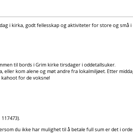
ag i kirka, godt fellesskap og aktiviteter for store og små i
men til bords i Grim kirke tirsdager i oddetallsuker.
a, eller kom alene og møt andre fra lokalmiljøet. Etter middage
 og kahoot for de voksne!
. 117473).
 dersom du ikke har mulighet til å betale full sum er det i ord