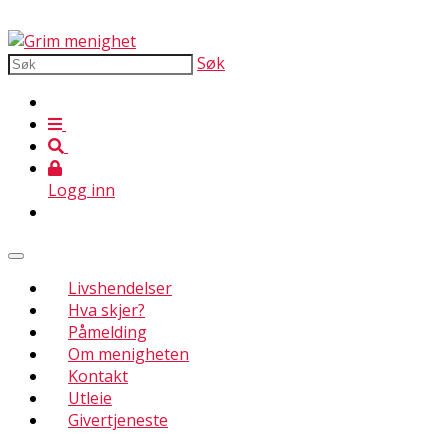
Søk
Logg inn
Livshendelser
Hva skjer?
Påmelding
Om menigheten
Kontakt
Utleie
Givertjeneste